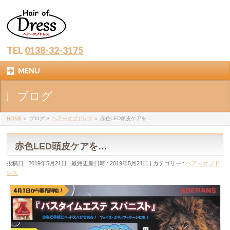
TEL
0138-32-3175
MENU
ブログ
HOME
»
ブログ
»
ヘアーオブドレス
»
赤色LED頭皮ケアを…
赤色LED頭皮ケアを…
投稿日 : 2019年5月21日
最終更新日時 : 2019年5月21日
カテゴリー :
ヘアーオブド
レス