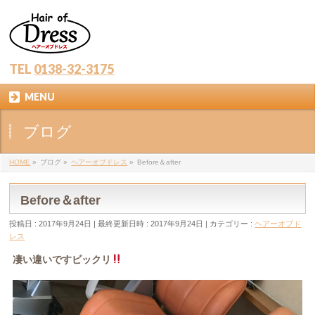
TEL
0138-32-3175
MENU
ブログ
HOME
»
ブログ
»
ヘアーオブドレス
»
Before＆after
Before＆after
投稿日 : 2017年9月24日
最終更新日時 : 2017年9月24日
カテゴリー :
ヘアーオブド
レス
凄い違いですビックリ