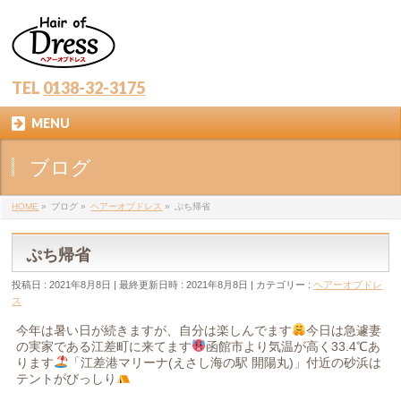
TEL
0138-32-3175
MENU
ブログ
HOME
»
ブログ
»
ヘアーオブドレス
»
ぷち帰省
ぷち帰省
投稿日 : 2021年8月8日
最終更新日時 : 2021年8月8日
カテゴリー :
ヘアーオブドレ
ス
今年は暑い日が続きますが、自分は楽しんでます
今日は急遽妻
の実家である江差町に来てます
函館市より気温が高く33.4℃あ
ります
「江差港マリーナ(えさし海の駅 開陽丸)」付近の砂浜は
テントがびっしり